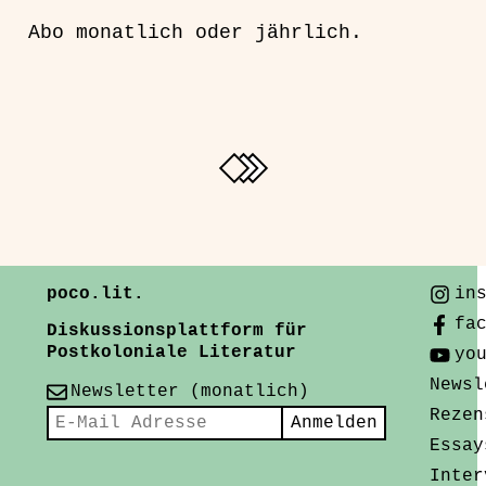
Abo monatlich oder jährlich.
poco.lit.
in
fa
Diskussionsplattform für
Postkoloniale Literatur
yo
Newsl
Newsletter (monatlich)
Rezen
Essay
Inter